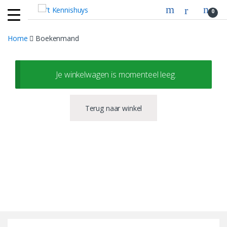
Skip
Skip
0
to
to
navigation
content
Home
Boekenmand
Je winkelwagen is momenteel leeg.
Terug naar winkel