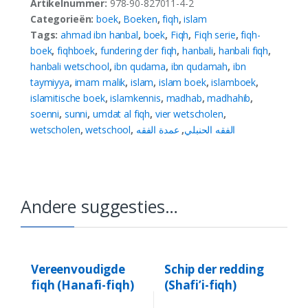
Artikelnummer:
978-90-827011-4-2
Categorieën:
boek
,
Boeken
,
fiqh
,
islam
Tags:
ahmad ibn hanbal
,
boek
,
Fiqh
,
Fiqh serie
,
fiqh-
boek
,
fiqhboek
,
fundering der fiqh
,
hanbali
,
hanbali fiqh
,
hanbali wetschool
,
ibn qudama
,
ibn qudamah
,
ibn
taymiyya
,
imam malik
,
islam
,
islam boek
,
islamboek
,
islamitische boek
,
islamkennis
,
madhab
,
madhahib
,
soenni
,
sunni
,
umdat al fiqh
,
vier wetscholen
,
wetscholen
,
wetschool
,
عمدة الفقه
,
الفقه الحنبلي
Andere suggesties…
Vereenvoudigde
Schip der redding
fiqh (Hanafi-fiqh)
(Shafi’i-fiqh)