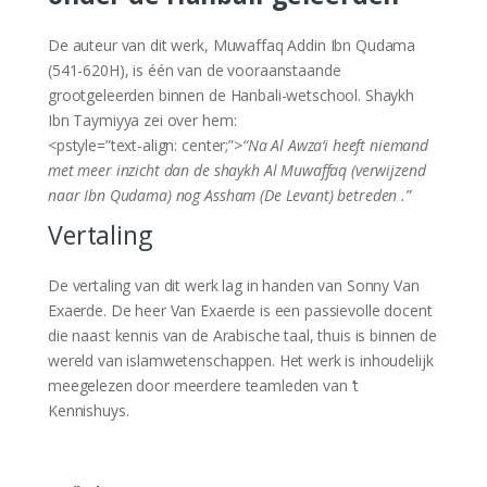
De auteur van dit werk, Muwaffaq Addin Ibn Qudama
(541-620H), is één van de vooraanstaande
grootgeleerden binnen de Hanbali-wetschool. Shaykh
Ibn Taymiyya zei over hem:
<pstyle=”text-align: center;”>
“Na Al Awza‘i heeft niemand
met meer inzicht dan de shaykh Al Muwaffaq
(verwijzend
naar Ibn Qudama) nog Assham (De Levant) betreden .”
Vertaling
De vertaling van dit werk lag in handen van Sonny Van
Exaerde. De heer Van Exaerde is een passievolle docent
die naast kennis van de Arabische taal, thuis is binnen de
wereld van islamwetenschappen. Het werk is inhoudelijk
meegelezen door meerdere teamleden van ’t
Kennishuys.