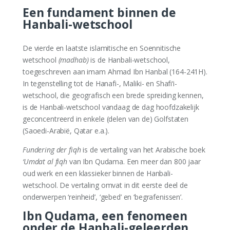
Een fundament binnen de
Hanbali-wetschool
De vierde en laatste islamitische en Soennitische
wetschool
(madhab)
is de Hanbali-wetschool,
toegeschreven aan imam Ahmad Ibn Hanbal (164-241H).
In tegenstelling tot de Hanafi-, Maliki- en Shafi‘i-
wetschool, die geografisch een brede spreiding kennen,
is de Hanbali-wetschool vandaag de dag hoofdzakelijk
geconcentreerd in enkele (delen van de) Golfstaten
(Saoedi-Arabië, Qatar e.a.).
Fundering der fiqh
is de vertaling van het Arabische boek
‘Umdat al fiqh
van Ibn Qudama. Een meer dan 800 jaar
oud werk en een klassieker binnen de Hanbali-
wetschool. De vertaling omvat in dit eerste deel de
onderwerpen ‘reinheid’, ‘gebed’ en ‘begrafenissen’.
Ibn Qudama, een fenomeen
onder de Hanbali-geleerden