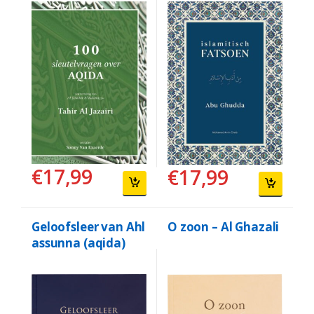
€
17,99
€
17,99
Geloofsleer van Ahl
O zoon – Al Ghazali
assunna (aqida)