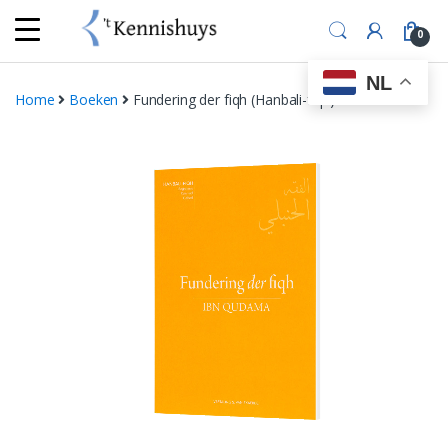
Skip
Skip
to
to
0
navigation
content
NL
Home
Boeken
Fundering der fiqh (Hanbali-fiqh)