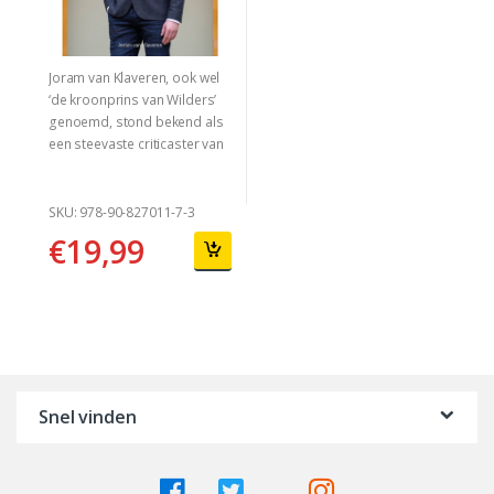
Joram van Klaveren, ook wel
‘de kroonprins van Wilders’
genoemd, stond bekend als
een steevaste criticaster van
de islam. Als voormalig PVV-
er en Tweede Kamerlid heeft
hij vele islam gerelateerde
SKU: 978-90-827011-7-3
moties ingediend,
€
19,99
waaronder over het sluiten
van moskeeën, het
verwijderen van de Koran uit
het parlement en het bannen
van de islam uit Nederland.
Snel vinden