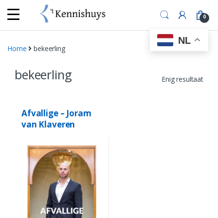
Skip
Skip
to
to
0
navigation
content
NL
Home
bekeerling
bekeerling
Enig resultaat
Afvallige – Joram
van Klaveren