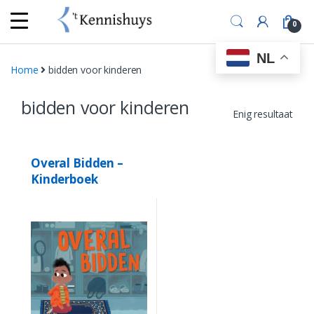
Skip
Skip
to
to
0
navigation
content
NL
Home
bidden voor kinderen
bidden voor kinderen
Enig resultaat
Overal Bidden –
Kinderboek