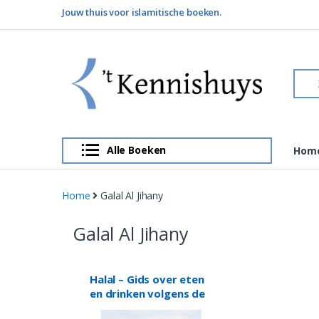
Skip
Skip
Jouw thuis voor islamitische boeken.
to
to
navigation
content
Sear
for:
Alle Boeken
Hom
Home
Galal Al Jihany
Galal Al Jihany
Halal – Gids over eten
en drinken volgens de
islam