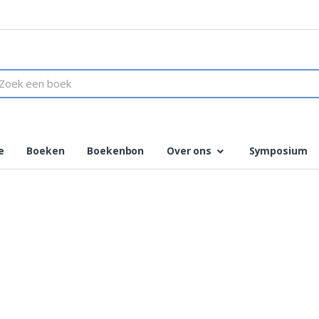
ch
e
Boeken
Boekenbon
Over ons
Symposium