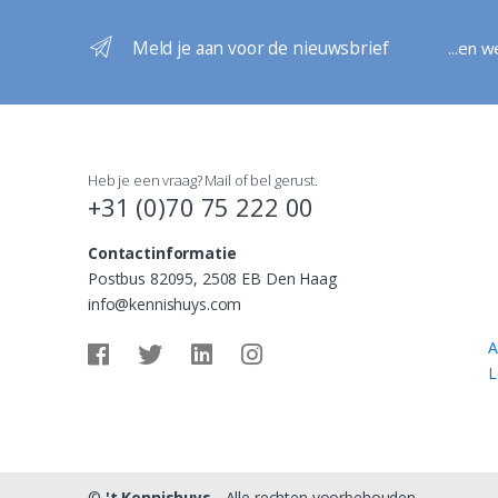
restaurant waar ook haram
producten geserveerd
Meld je aan voor de nieuwsbrief
...en 
worden? En mag je kleding
van bijvoorbeeld
zeehondenbont en
varkensleer dragen?
Heb je een vraag? Mail of bel gerust.
+31 (0)70 75 222 00
Contactinformatie
Postbus 82095, 2508 EB Den Haag
info@kennishuys.com
A
L
©
't Kennishuys
- Alle rechten voorbehouden