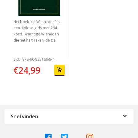
Het boek “de Wijsheden” is
een tijdloze gids met 264
korte, krachtige wijsheden
die het hart raken, de ziel
aanspreken en tot reflectie
aanzetten.
SKU: 978-90-833169-9-4
€
24,99
Snel vinden