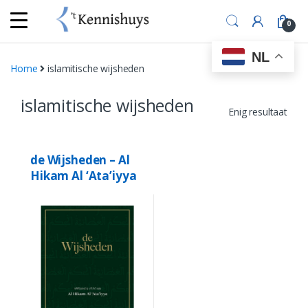
Skip
Skip
to
to
0
navigation
content
NL
Home
islamitische wijsheden
islamitische wijsheden
Enig resultaat
de Wijsheden – Al
Hikam Al ‘Ata’iyya