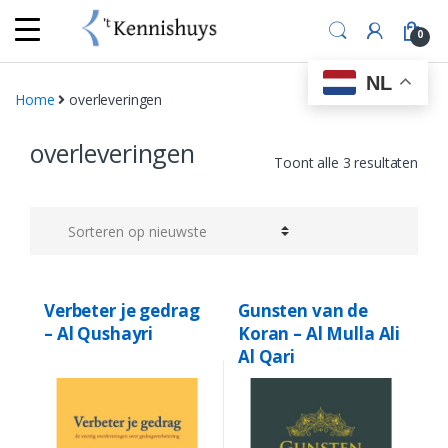
Skip
Skip
to
to
0
navigation
content
NL
Home
overleveringen
overleveringen
Geso
Toont alle 3 resultaten
op
nieu
Verbeter je gedrag
Gunsten van de
– Al Qushayri
Koran – Al Mulla Ali
Al Qari