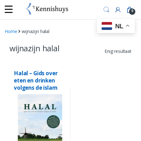
Skip
Skip
to
to
0
navigation
content
NL
Home
wijnazijn halal
wijnazijn halal
Enig resultaat
Halal – Gids over
eten en drinken
volgens de islam