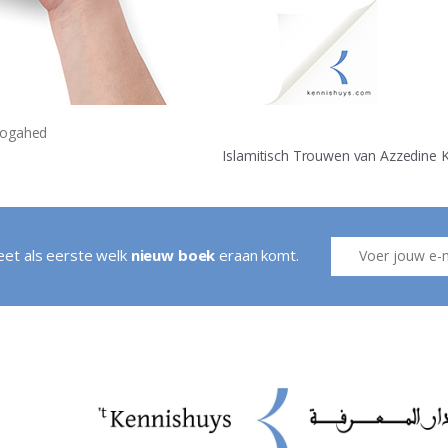
Mogahed
Islamitisch Trouwen van Azzedine 
weet als eerste welk
nieuw boek
eraan komt.