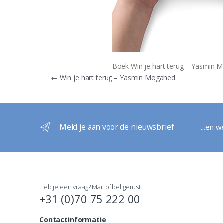
Boek Win je hart terug – Yasmin 
Bericht
←
Win je hart terug – Yasmin Mogahed
navigatie
Meld je aan voor de nieuwsbrief
...en 
Heb je een vraag? Mail of bel gerust.
+31 (0)70 75 222 00
Contactinformatie