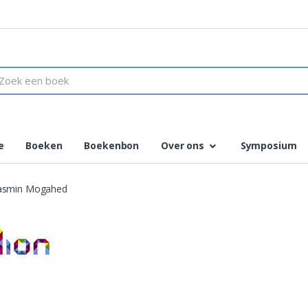
ch
e
Boeken
Boekenbon
Over ons
Symposium
 Yasmin Mogahed