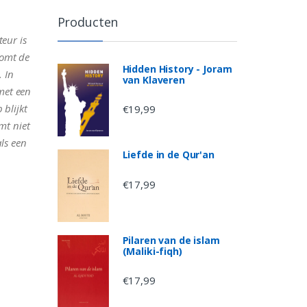
Producten
teur is
komt de
Hidden History - Joram
. In
van Klaveren
 met een
 blijkt
€
19,99
omt niet
als een
Liefde in de Qur'an
€
17,99
Pilaren van de islam
(Maliki-fiqh)
€
17,99