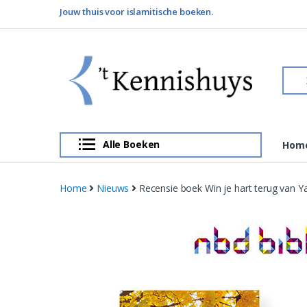
Skip
Skip
Jouw thuis voor islamitische boeken.
to
to
navigation
content
Sear
for:
Alle Boeken
Hom
Home
Nieuws
Recensie boek Win je hart terug van